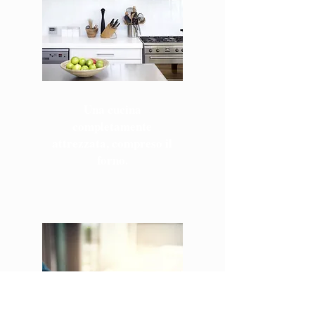
Una cucina
completamente
attrezzata, compreso il
forno.