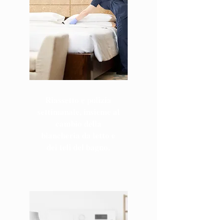
Riassetto e pulizia
settimanale, insieme al
cambio della
biancheria da letto e
dei teli del bagno.