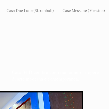
Casa Due Lune (Stromboli)
Case Messane (Messina)
Casa 34 Dicembre contiene numerose opere
di arte moderna e contemporanea.