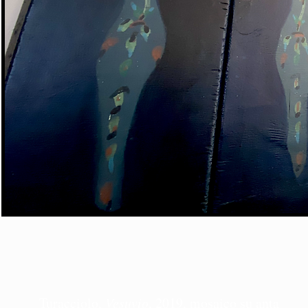
Turacciolo,
Vesuvio
, 2019, mosaico su anta